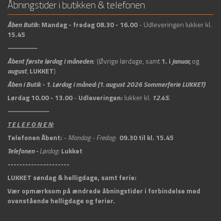
Åbningstider i butikken & telefonen
Åben
Butik
:
Mandag - fredag 08.30 - 16.00
- Udleveringen lukker kl.
15.45
---------------
Åbent første lørdag i måneden:
(Øvrige lørdage, samt
1. i
januar,
og
august
,
LUKKET
)
Åben i Butik -
1. Lørdag i måned: (1. august 2026 Sommerferie LUKKET)
Lørdag 10.00 - 13.00
-
Udleveringen:
lukker kl.
12.45.
---------------------
T E L E F O N E N:
Telefonen Åbent:
-
Mandag - Fredag
:
09.30 til kl. 15.45
Telefonen -
Lørdag
:
Lukket
---------------------
LUKKET søndag & helligdage, samt ferie:
Vær opmærksom på ændrede åbningstider i forbindelse med
ovenstående helligdage og ferier.