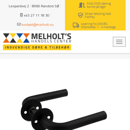
Altid 2500 døre og
Leopardvej 2
8960 Randers SØ
karme på lager
Sikker betaling med
+45 27 11 18 30
FlatPay
Levering fra DKK 85,-
kontakt@melholt.nu
Afsendelse: 1 - 4 hverdage.