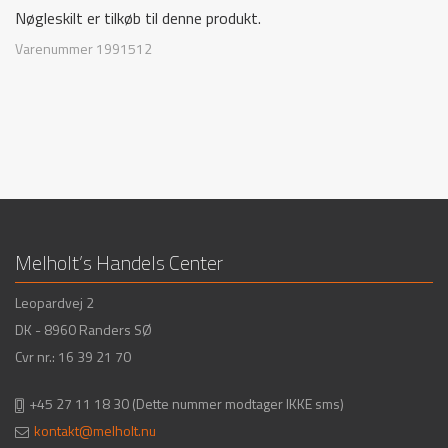
Nøgleskilt er tilkøb til denne produkt.
Varenummer
1991512
Melholt’s Handels Center
Leopardvej 2
DK - 8960 Randers SØ
Cvr nr.: 16 39 21 70
+45 27 11 18 30
(Dette nummer modtager IKKE sms)
kontakt@melholt.nu