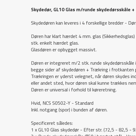
Skydedør, GL10 Glas m/runde skydedørsskåle + 
Skydedøren kan leveres i 4 forskellige bredder - Dø
Døren har klart hærdet 4 mm. glas (Sikkerhedsglas
stk. enkelt hærdet glas.
Glasdøren er opbygget massivt.
Døren er integreret m/2 stk. runde skydedørsskåle i
begge sider af skydedøren + Trækring i frotkanten 
De
Trækringen er yderst velegnet, når døren skydes ind
eller andet sted, hvor døren skal kunne trækkes ne
Døren er universal i forhold til køreretning.
Vi br
oplev
Hvid, NCS S0502-Y - Standard
cooki
Inkl. notgang (spor) i bunden af døren.
trækk
Specificeret således:
1 x GL10 Glas skydedør - Efter str. (72,5 - 82,5 - 9