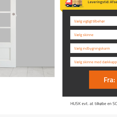
Leveringstid
:
Afse
Vælg vigtigt tilbehør
Vælg skinne
Vælg indbygningskarm
Vælg skinne med dækkapp
Fra:
HUSK evt. at tilkøbe en 