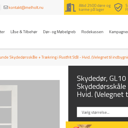
Altid 2500 døre og
S
kontakt@melholt.nu
karme på lager
F
ter
Låse & Tilbehør
Dør- og Møbelgreb
Rodekassen
Kampagne
nde Skydedørsskåle + Trækring i Rustfrit Stål - Hvid. (Velegnet til indbygni
Skydedør, GL10 
Skydedørsskåle +
Hvid. (Velegnet t