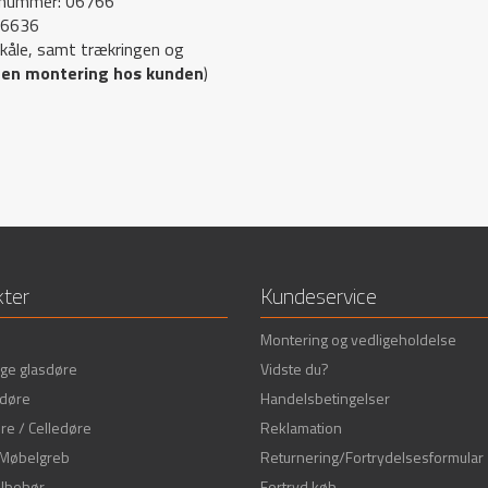
renummer: 06766
 06636
kåle, samt trækringen og
n nødvendige cookies
ACCEPTER ALLE
gen montering hos kunden
)
Vis detaljer
ndige
Funktionelle
Statistiske
Mark
ter
Kundeservice
Montering og vedligeholdelse
ge glasdøre
Vidste du?
 døre
Handelsbetingelser
øre / Celledøre
Reklamation
 Møbelgreb
Returnering/Fortrydelsesformular
ilbehør
Fortryd køb