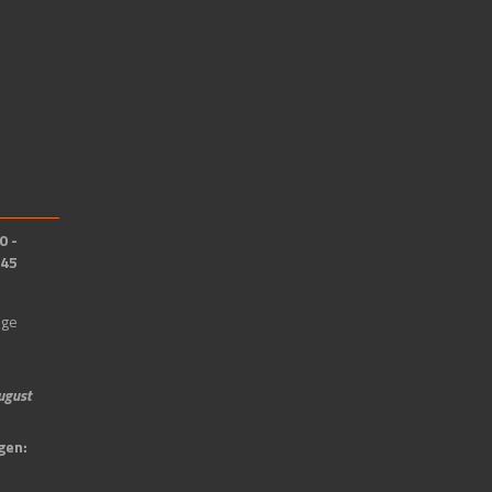
0 -
.45
ige
august
gen: