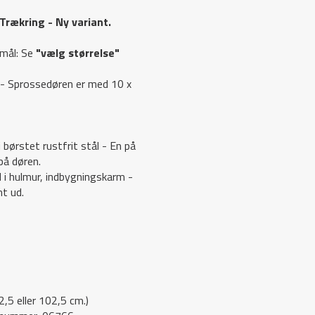
Trækring - Ny variant.
rmål: Se
"vælg størrelse"
) - Sprossedøren er med 10 x
 børstet rustfrit stål - En på
på døren.
nne hjemmeside bruger cooki
 i hulmur, indbygningskarm -
mt ud.
uger cookies til at gøre melholt.nu mere brugbar og give dig en bedr
else samt til statistik og målrettet markedsføring. Du kan til- og fra
es ved at klikke på knapperne herunder. Du kan til enhver tid ændre 
e dit samtykke tilbage.
2,5 eller 102,5 cm.)