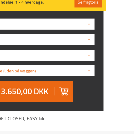
ndelse: 1 - 4 hverdage.
Se fragtpris
e (uden på væggen)
3.650,00 DKK
SOFT CLOSER, EASY luk.