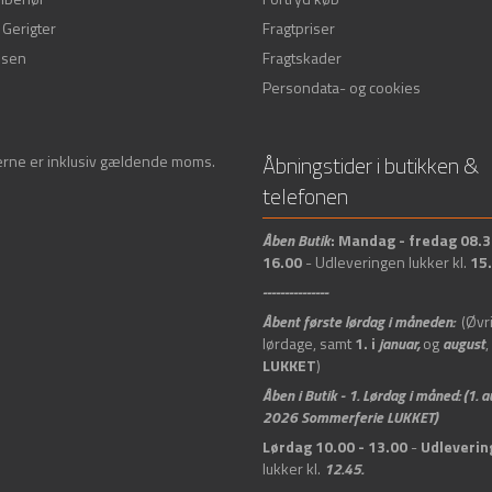
Gerigter
Fragtpriser
ssen
Fragtskader
Persondata- og cookies
Åbningstider i butikken &
serne er inklusiv gældende moms.
telefonen
Åben
Butik
:
Mandag - fredag 08.3
16.00
- Udleveringen lukker kl.
15
---------------
Åbent første lørdag i måneden:
(Øvr
lørdage, samt
1. i
januar,
og
august
,
LUKKET
)
Åben i Butik -
1. Lørdag i måned: (1. 
2026 Sommerferie LUKKET)
Lørdag 10.00 - 13.00
-
Udleverin
lukker kl.
12.45.