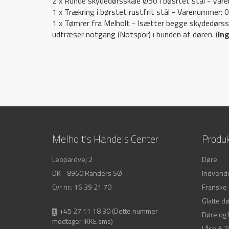
2 x Runde skydedørsskåle Ø50 i bøsrtet stål - Va
1 x Trækring i børstet rustfrit stål - Varenummer:
1 x Tømrer fra Melholt - Isætter begge skydedørss
Ku
udfræser notgang (Notspor) i bunden af døren. (
In
Nødve
Melholt’s Handels Center
Produk
Leopardvej 2
Døre
DK - 8960 Randers SØ
Indvendi
Cvr nr.: 16 39 21 70
Franske
Glatte d
+45 27 11 18 30
(Dette nummer
Døre og
modtager IKKE sms)
Låse & T