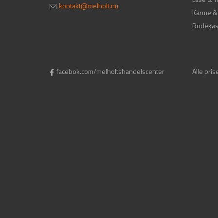
kontakt@melholt.nu
Karme & 
Rodeka
facebok.com/melholtshandelscenter
Alle pri