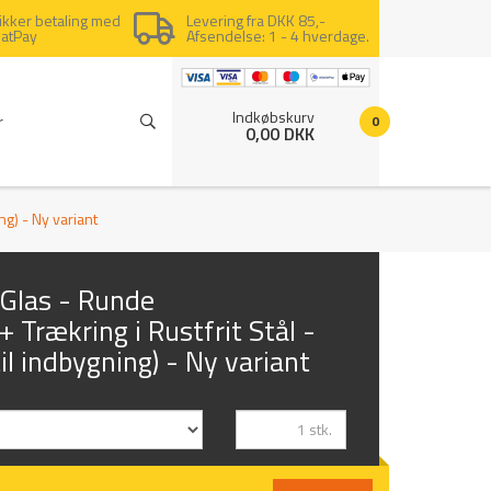
ikker betaling med
Levering fra DKK 85,-
latPay
Afsendelse: 1 - 4 hverdage.
Indkøbskurv
r
0
0,00 DKK
ng) - Ny variant
Glas - Runde
 Trækring i Rustfrit Stål -
il indbygning) - Ny variant