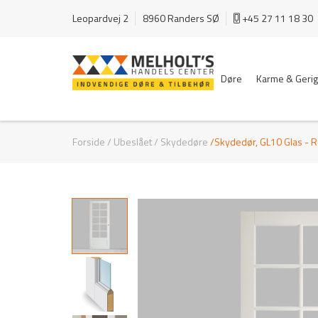
Leopardvej 2
8960 Randers SØ
+45 27 11 18 30
Døre
Karme & Gerig
Forside
/
Ubeslået / Skydedøre
/Skydedør, GL10 Glas - Ru