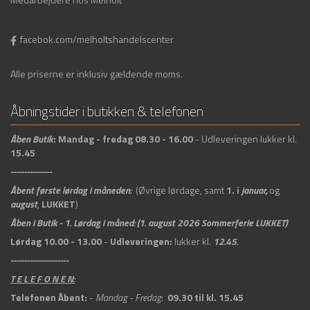
facebok.com/melholtshandelscenter
Alle priserne er inklusiv gældende moms.
Åbningstider i butikken & telefonen
Åben
Butik
:
Mandag - fredag 08.30 - 16.00
- Udleveringen lukker kl.
15.45
---------------
Åbent første lørdag i måneden:
(Øvrige lørdage, samt
1. i
januar,
og
august
,
LUKKET
)
Åben i Butik -
1. Lørdag i måned: (1. august 2026 Sommerferie LUKKET)
Lørdag 10.00 - 13.00
-
Udleveringen:
lukker kl.
12.45.
---------------------
T E L E F O N E N:
Telefonen Åbent:
-
Mandag - Fredag
:
09.30 til kl. 15.45