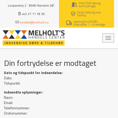
Altid 2500 døre og
Leopardvej 2
8960 Randers SØ
karme på lager
Sikker betaling med
+45 27 11 18 30
FlatPay
Levering fra DKK 85,-
kontakt@melholt.nu
Afsendelse: 1 - 4 hverdage.
Din fortrydelse er modtaget
Dato og tidspunkt for indsendelse:
Dato:
Tidspunkt:
Indsendte oplysninger:
Navn:
Email:
Telefonnummer:
Ordrenummer: