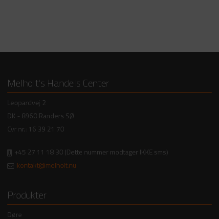
Melholt’s Handels Center
Leopardvej 2
DK - 8960 Randers SØ
Cvr nr.: 16 39 21 70
+45 27 11 18 30
(Dette nummer modtager IKKE sms)
kontakt@melholt.nu
Produkter
Døre