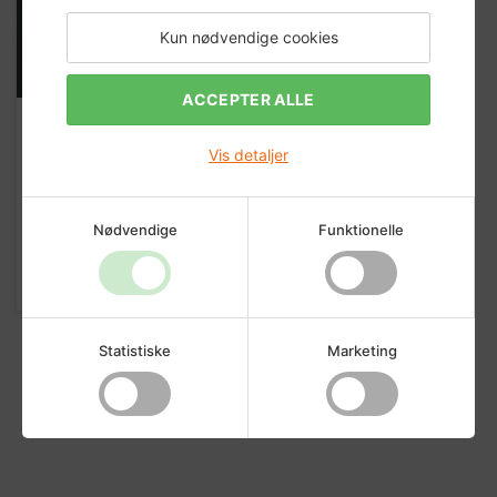
Kun nødvendige cookies
ACCEPTER ALLE
Almue Gerigt 15x91 i Fyr -
Vis detaljer
1 længde af 2,4 meter -
Hvid, NCS S0502-Y
Nødvendige
Funktionelle
99,00 DKK
Køb
Statistiske
Marketing
Vis flere produkter