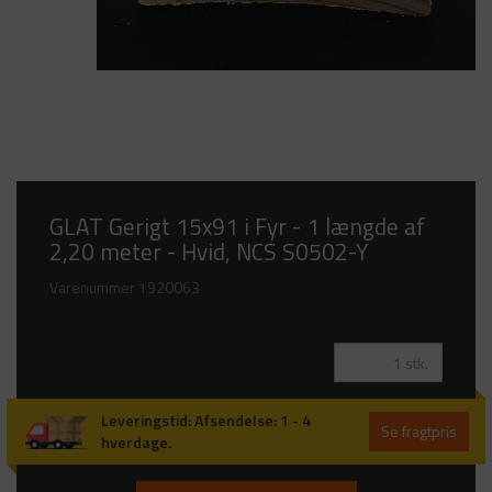
GLAT Gerigt 15x91 i Fyr - 1 længde af
2,20 meter - Hvid, NCS S0502-Y
Varenummer
1920063
Leveringstid
:
Afsendelse: 1 - 4
Se fragtpris
hverdage.