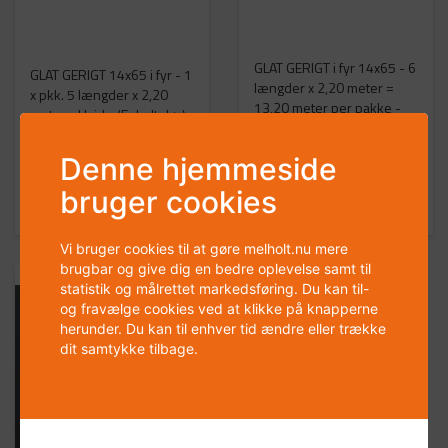
GLAT GERIGT i fyr 14x65 - 6
GLAT GERIGT 14x65 i fyr - 1
længder x 2,20 meter =
x pkk. 5 længder x 2,20
13,20 meter per pakke -
meter - Hvid - (Enkelt dør)
Hvid - (Dobbeltdørs sæt)
Denne hjemmeside
299,00 DKK
360,00 DKK
bruger cookies
Køb
Køb
Vi bruger cookies til at gøre melholt.nu mere
brugbar og give dig en bedre oplevelse samt til
statistik og målrettet markedsføring. Du kan til-
og fravælge cookies ved at klikke på knapperne
herunder. Du kan til enhver tid ændre eller trække
dit samtykke tilbage.