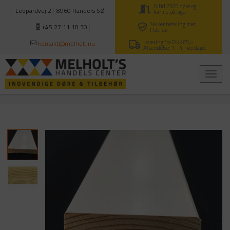
Altid 2500 døre og
Leopardvej 2
8960 Randers SØ
karme på lager
Sikker betaling med
+45 27 11 18 30
FlatPay
Levering fra DKK 85,-
kontakt@melholt.nu
Afsendelse: 1 - 4 hverdage.