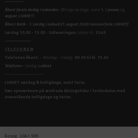
---------------
Åbent første lørdag i måneden:
(Øvrige lørdage, samt
1. i
januar,
og
august
,
LUKKET
)
Åben i Butik -
1. Lørdag i måned: (1. august 2026 Sommerferie LUKKET)
Lørdag 10.00 - 13.00
-
Udleveringen:
lukker kl.
12.45.
---------------------
T E L E F O N E N:
Telefonen Åbent:
-
Mandag - Fredag
:
09.30 til kl. 15.45
Telefonen -
Lørdag
:
Lukket
---------------------
LUKKET søndag & helligdage, samt ferie:
Vær opmærksom på ændrede åbningstider i forbindelse med
ovenstående helligdage og ferier.
Besøg:
3.841.989