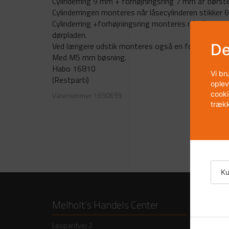
Cylinderring 9 mm + forhøjningsring 7 mm af børstet
Cylinderringen monteres når låsecylinderen stikker
Cylinderring +forhøjningsring monteres når låsecyl
dørpladen.
Ved længere udstik monteres også en forhøjningsri
De
Med M5 mm bøsning.
Habo 16810
Vi br
(Restparti)
oplev
cooki
Varenummer
1690699
trækk
Ku
Melholt’s Handels Center
Produk
Leopardvej 2
Døre