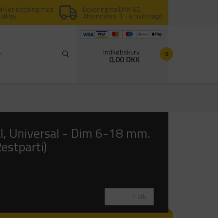
ikker betaling med
Levering fra DKK 85,-
latPay
Afsendelse: 1 - 4 hverdage.
Indkøbskurv
r
0
0,00 DKK
al, Universal - Dim 6-18 mm.
estparti)