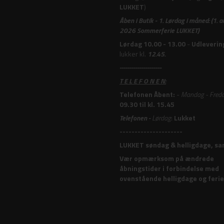
LUKKET
)
Åben i Butik -
1. Lørdag i måned: (1. 
2026 Sommerferie LUKKET)
Lørdag 10.00 - 13.00
-
Udleverin
lukker kl.
12.45.
---------------------
T E L E F O N E N:
Telefonen Åbent:
-
Mandag - Fred
09.30 til kl. 15.45
Telefonen -
Lørdag
:
Lukket
---------------------
LUKKET søndag & helligdage, sam
Vær opmærksom på ændrede
åbningstider i forbindelse med
ovenstående helligdage og ferie