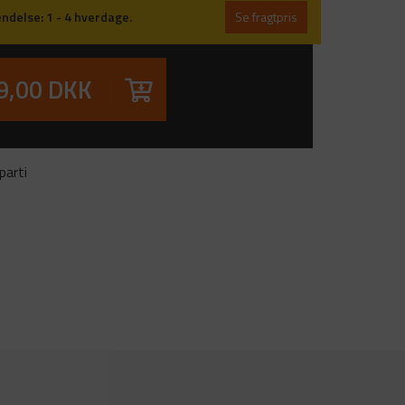
ndelse: 1 - 4 hverdage.
Se fragtpris
9,00 DKK
parti