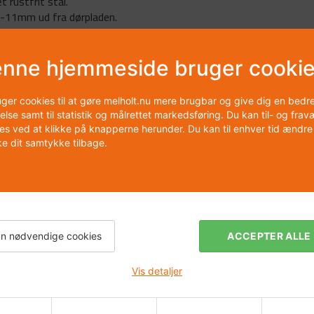
 rustfrit stål.
 6-11mm ud fra dørpladen.
inderen stikker 12-18mm ud fra
ng ekstra.
nne hjemmeside bruger cooki
uger cookies til at gøre melholt.nu mere brugbar og give dig en bedr
else samt til statistik og målrettet markedsføring. Du kan til- og fra
es ved at klikke på knapperne herunder. Du kan til enhver tid ændre 
e dit samtykke tilbage.
n nødvendige cookies
ACCEPTER ALLE
Vis detaljer
ter
Kundeservice
Montering og vedligeholdelse