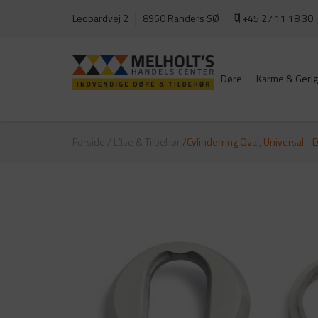
Leopardvej 2
8960 Randers SØ
+45 27 11 18 30
Døre
Karme & Gerig
Forside
/
Låse & Tilbehør
/Cylinderring Oval, Universal -