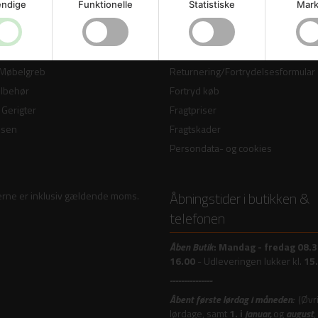
ndige
Funktionelle
Statistiske
Mark
ge glasdøre
Vidste du?
 døre
Handelsbetingelser
øre / Celledøre
Reklamation
 Møbelgreb
Returnering/Fortrydelsesformular
ilbehør
Fortryd køb
Gerigter
Fragtpriser
ssen
Fragtskader
Persondata- og cookies
Åbningstider i butikken &
serne er inklusiv gældende moms.
telefonen
Åben
Butik
:
Mandag - fredag 08.3
16.00
- Udleveringen lukker kl.
15
---------------
Åbent første lørdag i måneden:
(Øvr
lørdage, samt
1. i
januar,
og
august
,