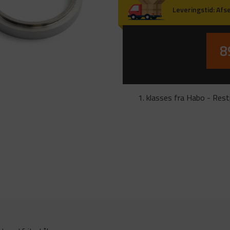
Leveringstid
:
Afse
8
1. klasses fra Habo - Rest