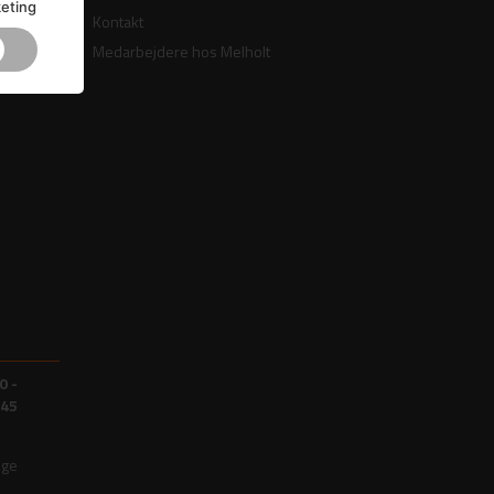
eting
Kontakt
Medarbejdere hos Melholt
0 -
.45
ige