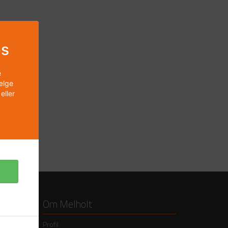
es
e
vælge
eller
Om Melholt
Profil