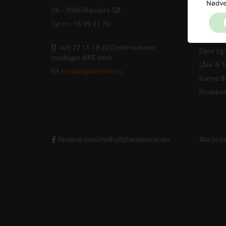
Nødve
DK - 8960 Randers SØ
Indvendi
Cvr nr.: 16 39 21 70
Franske
Glatte d
+45 27 11 18 30
(Dette nummer
Døre og
modtager IKKE sms)
Låse & T
kontakt@melholt.nu
Karme & 
Rodeka
facebok.com/melholtshandelscenter
Alle pri