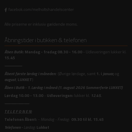
facebok.com/melholtshandelscenter
Alle priserne er inklusiv gældende moms.
Åbningstider i butikken & telefonen
Åben
Butik
:
Mandag - fredag 08.30 - 16.00
- Udleveringen lukker kl.
15.45
---------------
Åbent første lørdag i måneden:
(Øvrige lørdage, samt
1. i
januar,
og
august
,
LUKKET
)
Åben i Butik -
1. Lørdag i måned: (1. august 2026 Sommerferie LUKKET)
Lørdag 10.00 - 13.00
-
Udleveringen:
lukker kl.
12.45.
---------------------
T E L E F O N E N:
Telefonen Åbent:
-
Mandag - Fredag
:
09.30 til kl. 15.45
Telefonen -
Lørdag
:
Lukket