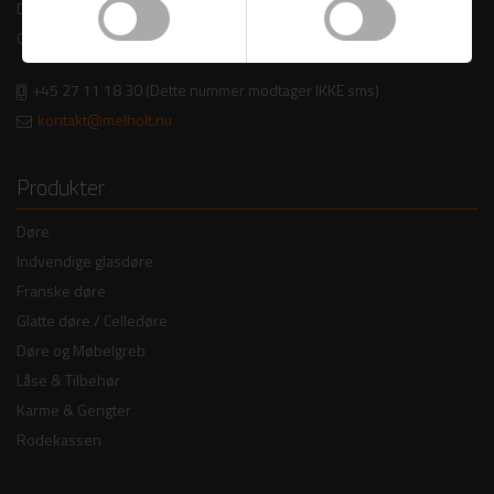
DK - 8960 Randers SØ
Cvr nr.: 16 39 21 70
+45 27 11 18 30
(Dette nummer modtager IKKE sms)
kontakt@melholt.nu
Produkter
Døre
Indvendige glasdøre
Franske døre
Glatte døre / Celledøre
Døre og Møbelgreb
Låse & Tilbehør
Karme & Gerigter
Rodekassen