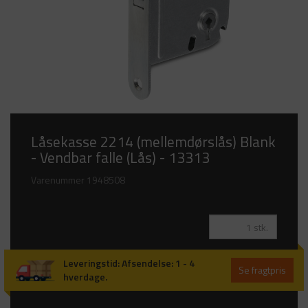
Låsekasse 2214 (mellemdørslås) Blank
- Vendbar falle (Lås) - 13313
Varenummer
1948508
Leveringstid
:
Afsendelse: 1 - 4
Se fragtpris
hverdage.