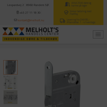
Altid 2500 døre og
Leopardvej 2
8960 Randers SØ
karme på lager
Sikker betaling med
+45 27 11 18 30
FlatPay
Levering fra DKK 85,-
kontakt@melholt.nu
Afsendelse: 1 - 4 hverdage.