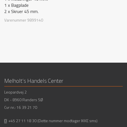
1 x Bagplade
2 x Skruer 45 mm.
Varenummer
9899140
Melholt’s Handels Center
Leopardvej 2
DK - 8960 Randers SØ
Cvr nr.: 16 39 21 70
+45 27 11 18 30
(Dette nummer modtager IKKE sms)