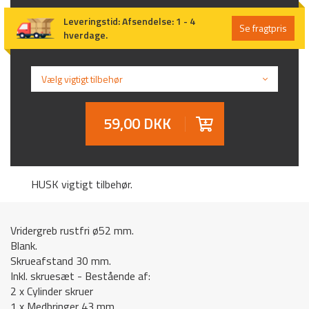
Leveringstid
:
Afsendelse: 1 - 4
Se fragtpris
hverdage.
Vælg vigtigt tilbehør
59,00 DKK
HUSK vigtigt tilbehør.
Vridergreb rustfri ø52 mm.
Blank.
Skrueafstand 30 mm.
Inkl. skruesæt - Bestående af:
2 x Cylinder skruer
1 x Medbringer 43 mm.