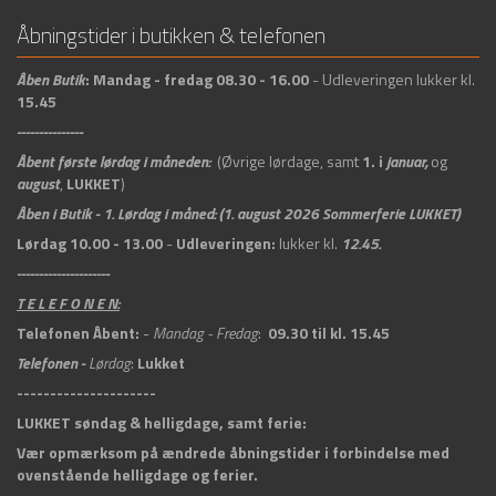
Åbningstider i butikken & telefonen
Åben
Butik
:
Mandag - fredag 08.30 - 16.00
- Udleveringen lukker kl.
15.45
---------------
Åbent første lørdag i måneden:
(Øvrige lørdage, samt
1. i
januar,
og
august
,
LUKKET
)
Åben i Butik -
1. Lørdag i måned: (1. august 2026 Sommerferie LUKKET)
Lørdag 10.00 - 13.00
-
Udleveringen:
lukker kl.
12.45.
---------------------
T E L E F O N E N:
Telefonen Åbent:
-
Mandag - Fredag
:
09.30 til kl. 15.45
Telefonen -
Lørdag
:
Lukket
---------------------
LUKKET søndag & helligdage, samt ferie:
Vær opmærksom på ændrede åbningstider i forbindelse med
ovenstående helligdage og ferier.