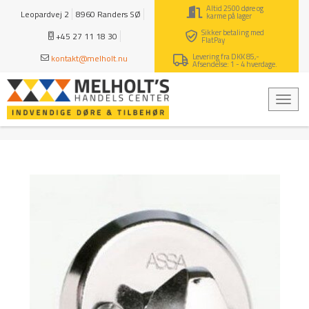
Altid 2500 døre og
Leopardvej 2
8960 Randers SØ
karme på lager
Sikker betaling med
+45 27 11 18 30
FlatPay
Levering fra DKK 85,-
kontakt@melholt.nu
Afsendelse: 1 - 4 hverdage.